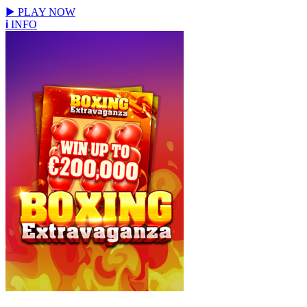
▶ PLAY NOW
ℹ INFO