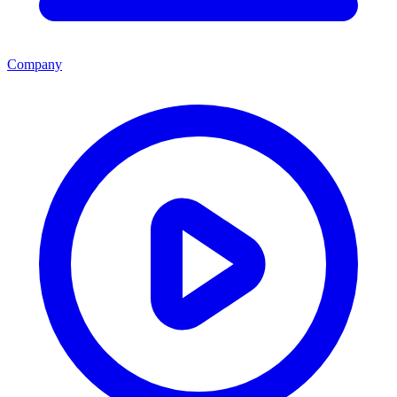
Company