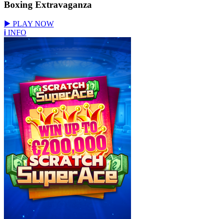
Boxing Extravaganza
▶ PLAY NOW
ℹ INFO