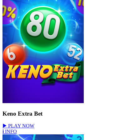
Keno Extra Bet
▶ PLAY NOW
ℹ INFO