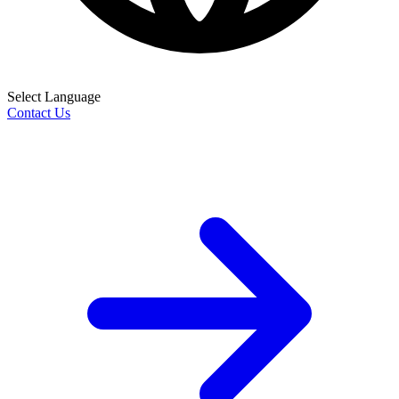
Select Language
Contact Us